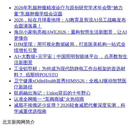
2026年乳腺肿瘤精准诊疗与原创研究学术年会暨“她力
量”乳腺肿瘤学组会议圆
2026，站在月球看地球：AI教育及剪流AI员工战略发布
会圆满落幕！
海尔小家电亮相AWE2026：重构智慧生活新图景，让AI
更懂你
DJM里现：用可视化数据破局，打造医美机构一站式业
绩增长引擎
AI+大数据+元宇宙｜中国照明智能体平台 ，点亮数智生
活新图景
工业铝型材：为何成为现代防静电工作台框架的首选材
料？_佰斯特POUSTO
卫宁健康xOdinHealth首秀HIMSS26：全栈AI驱动智慧医
疗新路径
联易融出海记：Unloq背后的十年野心
认准全网唯一 “泵阀商城”火热招商
减脂不挨饿还少反弹？2026轻食减肥代餐深度实测，科
学减重优选指南
北京新闻网简介