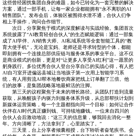
这些曾经困扰集团自身的难题，如今已转化为一套完整的解决
方案，通过一部手机，让每一家企业都能拥有“永不离职的AI
销售团队”。发布会后，体验区被围得水泄不通，合伙人们争
相上手操作，询问合作细节。
次日，分享聚焦于模式的深度解读与实战经验。集团首次
系统披露了“AI教育轻创合伙人”的生态赋能逻辑：通过一部集
成了AI学伴、AI销售大师、AI私域系统等全套智能工具的“教
育大使手机”，无论是宝妈、老师还是寻求转型的个体，都能
即刻拥有一个连接总部供应链与服务体系的事业平台。这不仅
是商业模式的创新，更是对“让更多人享受AI红利”这一愿景的
躬身践行。多位优秀合伙人登台分享自己的实战心得，有人把
AI自习室开进偏远县城让当地孩子第一次用上智能学习系
统，有人用剪流AI帮本地餐饮商家把线上订单翻了三倍。他
们的故事，是集团战略落地最鲜活的注脚。
第三天的议程聚焦于未来的增长路径。从团队打造到流量
获取，从唤醒孩子内驱力到服务体系升级，从总部帮扶计划到
新媒体运营策略，每一个主题都指向同一个目标：如何让合作
伙伴在AI时代真正赚到钱、可持续地赚钱。一位来自四川的
合伙人会后激动地说：“这三天的信息量，够我回去消化一整
年。方向清晰了，方法拿到了，心里踏实了。”
三天里，台上分享者倾囊相授，台下聆听者奋笔疾书。会