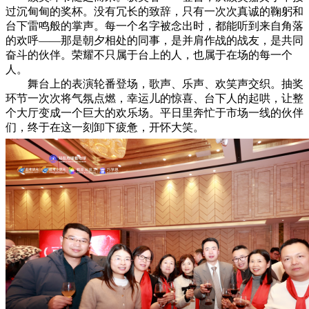
过沉甸甸的奖杯。没有冗长的致辞，只有一次次真诚的鞠躬和
台下雷鸣般的掌声。每一个名字被念出时，都能听到来自角落
的欢呼——那是朝夕相处的同事，是并肩作战的战友，是共同
奋斗的伙伴。荣耀不只属于台上的人，也属于在场的每一个
人。
舞台上的表演轮番登场，歌声、乐声、欢笑声交织。抽奖
环节一次次将气氛点燃，幸运儿的惊喜、台下人的起哄，让整
个大厅变成一个巨大的欢乐场。平日里奔忙于市场一线的伙伴
们，终于在这一刻卸下疲惫，开怀大笑。