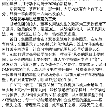
阔的世界，用行动书写属于2026的新篇章。”
话音落定，掌声如潮。那一刻，大厅内没有台上台下之
分，只有一群向着同一方向出发的人。
战略发布与思想激荡的三天
赶考集团创始人、董事长周强先生的致辞为三天议程定下
了基调。随后的分享，层层递进，从战略到模式，从工具到方
法，每一场都直击核心，每一场都座无虚席。
首日，集团重磅发布了双赛道战略的完整图景。在AI教
育领域，全面展示了OMO模式的落地成果：线上学伴服务如
何打破空间边界，让自习室的辐射范围从3公里扩展到30公
里；AI如何通过毫秒级学情分析，帮孩子“从会的题目上要时
间，从不会的题目上要分数”；真人学伴师如何专注于“育”，
激发动力、培养习惯，给予孩子走心的陪伴。数据显示，采用
OMO模式的门店，单店营收平均提升40%，续费率高达78%。
一位来自河北的加盟商在现场分享：“以前只敢开在学校的隔
壁，现在只要有网络，哪里都是我的生源。”
在AI商业赛道，“剪流AI员工”的真机演示成为全场焦点。
当大屏上亮出“一机顶九岗，轻松做老板”的字样时，台下响起
一片惊叹。从AI销售大师到AI私域运营，从AI流量操盘手到
AI智能办公，每一个功能场景都切中企业经营的痛点——客
户流失之痛、管理黑洞之困、效率低下之累、拓客无门之虑。