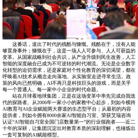
这番话，道出了时代的残酷与慷慨。残酷在于，没有人能
够置身事外；慷慨在于，这是一场人人可参与、人人可获益的
变革。从国家战略到社会共识，从产业升级到民生改善，人工
智能的深度融合已成为不可逆转的时代潮流。无论是企业数字
化转型的迫切需求，还是家庭对个性化教育的深切渴望，都在
呼唤着AI技术从概念走向落地、从实验室走进寻常生活。政
策的风向已然明确，AI不再只是科技巨头的游戏，而是关乎
每一个普通人、每一家中小企业的时代命题。
站在月球看地球集团，正是在这场变革中率先完成自我迭
代的探路者。从2006年一家小小的家教中心起步，到如今横跨
AI教育与AI企业赋能两大赛道的生态型平台；从最初的内容
提供者，到如今拥有8000余家AI智能自习室、荣获艾瑞咨询
认证“AI智能自习室全国门店数量第一”的行业领跑者——近二
十年的深耕，让集团沉淀出对教育本质的深刻理解，也锤炼出
一套可复制的AI赋能模型。