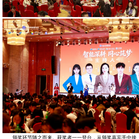
颁奖环节随之而来。获奖者一一登台，从颁奖嘉宾手中接