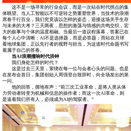
这不是一场寻常的行业会议，而是一次站在时代拐点的集
体眺望。当人工智能以不可逆转之势重塑世界，当技术的浪潮
席卷千行百业，我们究竟该以怎样的姿态，迎接这场关乎生存
与未来的大考？三天两夜，思想的激荡与情感的共鸣交织，宏
大的叙事与个体的温度相融。当最后一道议程落幕，答案已在
每个人心中清晰：AI不是选择题，而是必答题；而站在月球
看地球集团，正以先行者的视野与担当，为这道时代命题书写
着属于自己的答卷。
当
AI
浪潮撞响时代洪钟
我们身处怎样的时代？
这是过去三天里，萦绕在每一位与会者心头的问题。也是
在发布会首日，集团创始人周强登台致辞时，向全场发出的第
一问。
他的回答，掷地有声：“前三次工业革命，是将人类从体
力劳动者转变为机械和信息的操作者；而这一次AI革命，则
是逼着我们所有人，必须成为AI的驾驭者。”